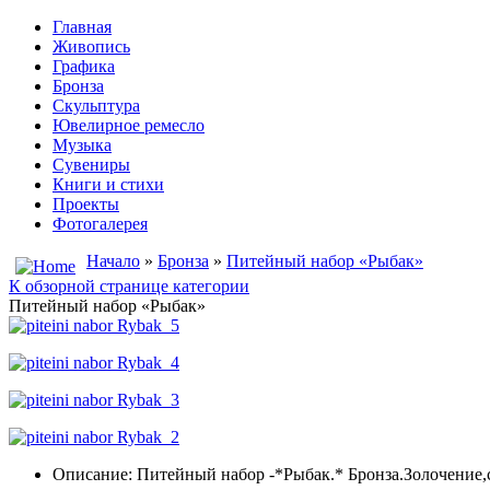
Главная
Живопись
Графика
Бронза
Скульптура
Ювелирное ремесло
Музыка
Сувениры
Книги и стихи
Проекты
Фотогалерея
Начало
»
Бронза
»
Питейный набор «Рыбак»
К обзорной странице категории
Питейный набор «Рыбак»
Описание: Питейный набор -*Рыбак.* Бронза.Золочение,с