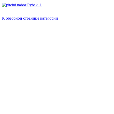
К обзорной странице категории
Никитин Вячеслав Николаевич
Дата рождения - 02.07.1958
Место рождения г. Уфа. Проживал в городах: Анапа, Сочи, в на
+7 964-368-79-23
email: nikitin-art@yandex.ru