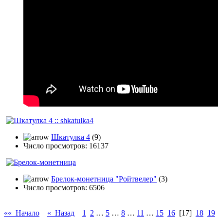
Шкатулка 4
(9)
Число просмотров: 16137
Брелок-монетница "Ройтвелер"
(3)
Число просмотров: 6506
«« Начало
« Назад
1
2
…
5
…
8
…
11
…
15
16
[17]
18
19