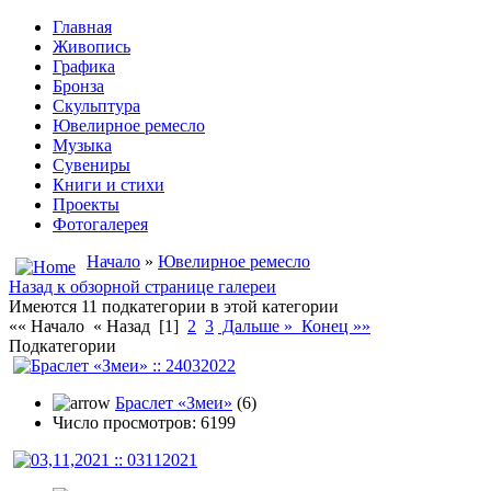
Главная
Живопись
Графика
Бронза
Скульптура
Ювелирное ремесло
Музыка
Сувениры
Книги и стихи
Проекты
Фотогалерея
Начало
»
Ювелирное ремесло
Назад к обзорной странице галереи
Имеются 11 подкатегории в этой категории
«« Начало « Назад
[1]
2
3
Дальше »
Конец »»
Подкатегории
Браслет «Змеи»
(6)
Число просмотров: 6199