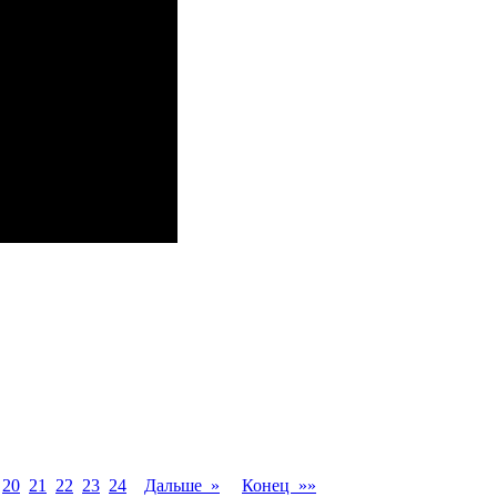
20
21
22
23
24
Дальше »
Конец »»