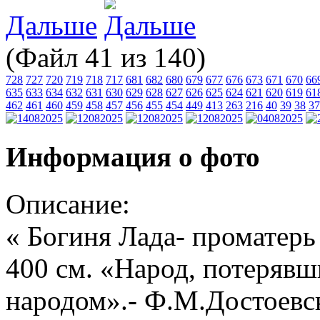
Дальше
(Файл 41 из 140)
728
727
720
719
718
717
681
682
680
679
677
676
673
671
670
66
635
633
634
632
631
630
629
628
627
626
625
624
621
620
619
61
462
461
460
459
458
457
456
455
454
449
413
263
216
40
39
38
37
Информация о фото
Описание:
« Богиня Лада- проматерь 
400 см. «Народ, потерявш
народом».- Ф.М.Достоевс