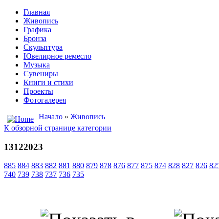
Главная
Живопись
Графика
Бронза
Скульптура
Ювелирное ремесло
Музыка
Сувениры
Книги и стихи
Проекты
Фотогалерея
Начало
»
Живопись
К обзорной странице категории
13122023
885
884
883
882
881
880
879
878
876
877
875
874
828
827
826
82
740
739
738
737
736
735