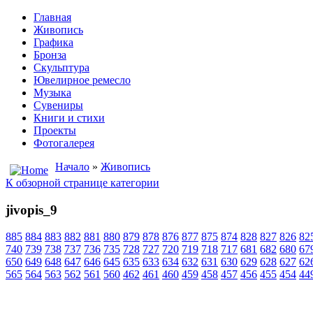
Главная
Живопись
Графика
Бронза
Скульптура
Ювелирное ремесло
Музыка
Сувениры
Книги и стихи
Проекты
Фотогалерея
Начало
»
Живопись
К обзорной странице категории
jivopis_9
885
884
883
882
881
880
879
878
876
877
875
874
828
827
826
82
740
739
738
737
736
735
728
727
720
719
718
717
681
682
680
67
650
649
648
647
646
645
635
633
634
632
631
630
629
628
627
62
565
564
563
562
561
560
462
461
460
459
458
457
456
455
454
44