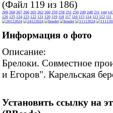
(Файл 119 из 186)
269
268
267
266
265
262
260
259
258
251
250
249
248
211
144
14
126
125
124
123
122
121
120
119
118
117
116
115
114
113
112
111
Информация о фото
Описание:
Брелоки. Совместное прои
и Егоров". Карельская бер
Установить ссылку на э