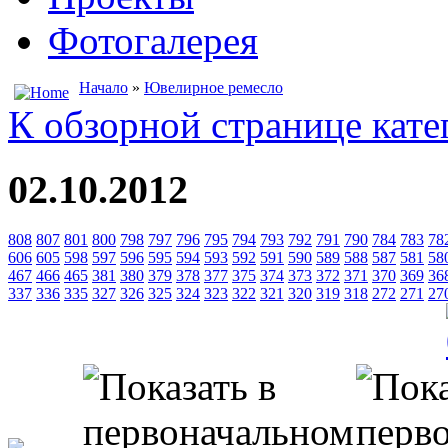
Фотогалерея
Начало
»
Ювелирное ремесло
К обзорной странице кате
02.10.2012
808
807
801
800
798
797
796
795
794
793
792
791
790
784
783
78
606
605
598
597
596
595
594
593
592
591
590
589
588
587
581
58
467
466
465
381
380
379
378
377
375
374
373
372
371
370
369
36
337
336
335
327
326
325
324
323
322
321
320
319
318
272
271
27