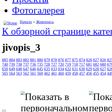
Фотогалерея
Начало
»
Живопись
К обзорной странице кате
jivopis_3
885
884
883
882
881
880
879
878
876
877
875
874
828
827
826
82
740
739
738
737
736
735
728
727
720
719
718
717
681
682
680
67
650
649
648
647
646
645
635
633
634
632
631
630
629
628
627
62
565
564
563
562
561
560
462
461
460
459
458
457
456
455
454
44