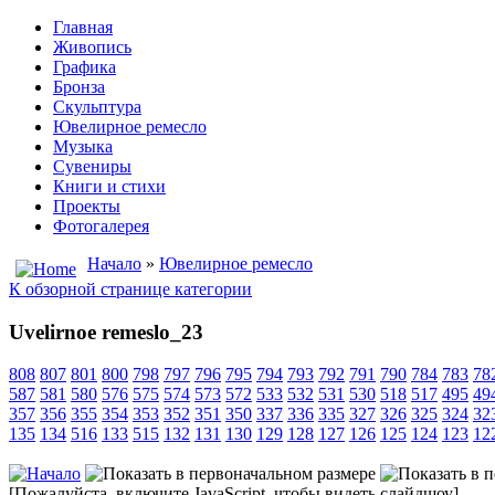
Главная
Живопись
Графика
Бронза
Скульптура
Ювелирное ремесло
Музыка
Сувениры
Книги и стихи
Проекты
Фотогалерея
Начало
»
Ювелирное ремесло
К обзорной странице категории
Uvelirnoe remeslo_23
808
807
801
800
798
797
796
795
794
793
792
791
790
784
783
78
587
581
580
576
575
574
573
572
533
532
531
530
518
517
495
49
357
356
355
354
353
352
351
350
337
336
335
327
326
325
324
32
135
134
516
133
515
132
131
130
129
128
127
126
125
124
123
12
[Пожалуйста, включите JavaScript, чтобы видеть слайдшоу]