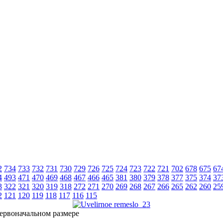
2
734
733
732
731
730
729
726
725
724
723
722
721
702
678
675
67
4
493
471
470
469
468
467
466
465
381
380
379
378
377
375
374
37
3
322
321
320
319
318
272
271
270
269
268
267
266
265
262
260
25
2
121
120
119
118
117
116
115