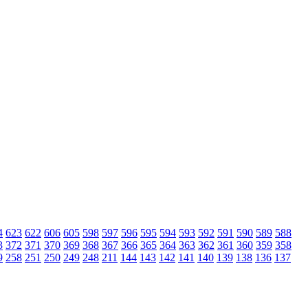
4
623
622
606
605
598
597
596
595
594
593
592
591
590
589
588
3
372
371
370
369
368
367
366
365
364
363
362
361
360
359
358
9
258
251
250
249
248
211
144
143
142
141
140
139
138
136
137