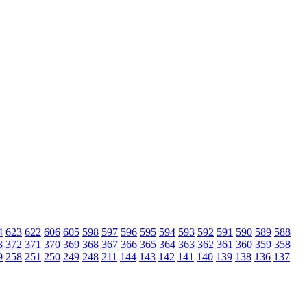
4
623
622
606
605
598
597
596
595
594
593
592
591
590
589
588
3
372
371
370
369
368
367
366
365
364
363
362
361
360
359
358
9
258
251
250
249
248
211
144
143
142
141
140
139
138
136
137