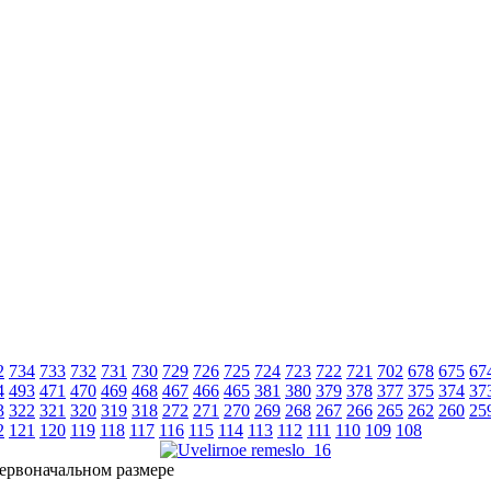
2
734
733
732
731
730
729
726
725
724
723
722
721
702
678
675
67
4
493
471
470
469
468
467
466
465
381
380
379
378
377
375
374
37
3
322
321
320
319
318
272
271
270
269
268
267
266
265
262
260
25
2
121
120
119
118
117
116
115
114
113
112
111
110
109
108