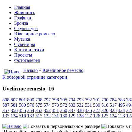
Главная
Живопись
Графика
Бронза
Скульптура
Ювелирное ремесло
Музыка
Сувениры
Книги и стихи
Проекты
Фотогалерея
Начало
»
Ювелирное ремесло
К обзорной странице категории
Uvelirnoe remeslo_16
808
807
801
800
798
797
796
795
794
793
792
791
790
784
783
78
587
581
580
576
575
574
573
572
533
532
531
530
518
517
495
49
357
356
355
354
353
352
351
350
337
336
335
327
326
325
324
32
135
134
516
133
515
132
131
130
129
128
127
126
125
124
123
12
[Пожалуйста, включите JavaScript, чтобы видеть слайдшоу]